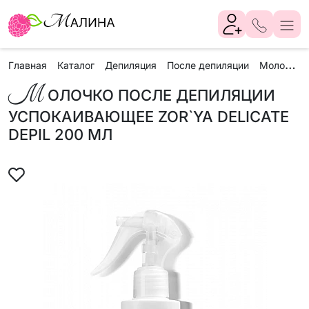
М
олочко после депиляции успокаивающее ZOR`YA delicate depil 200 мл
Главная
Каталог
Депиляция
После депиляции
М
ОЛОЧКО ПОСЛЕ ДЕПИЛЯЦИИ
УСПОКАИВАЮЩЕЕ ZOR`YA DELICATE
DEPIL 200 МЛ