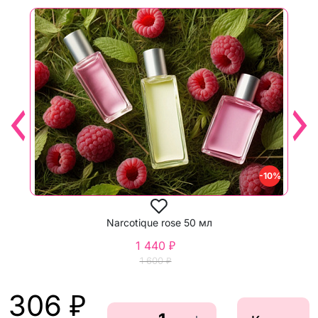
-10%
Narcotique rose 50 мл
1 440 ₽
1 600 ₽
306 ₽