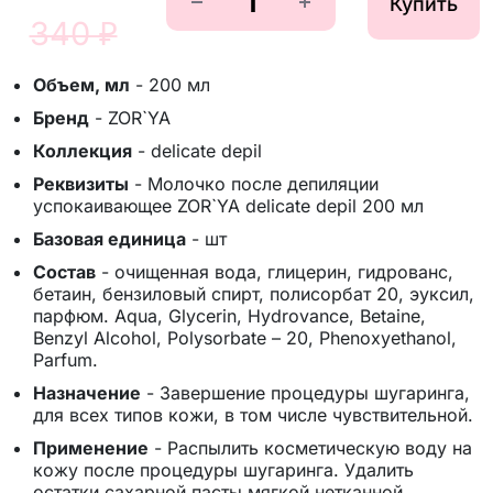
Купить
340 ₽
Объем, мл
-
200 мл
Бренд
-
ZOR`YA
Коллекция
-
delicate depil
Реквизиты
-
Молочко после депиляции
успокаивающее ZOR`YA delicate depil 200 мл
Базовая единица
-
шт
Состав
-
очищенная вода, глицерин, гидрованс,
бетаин, бензиловый спирт, полисорбат 20, эуксил,
парфюм. Aqua, Glycerin, Hydrovance, Betaine,
Benzyl Alcohol, Polysorbate – 20, Phenoxyethanol,
Parfum.
Назначение
-
Завершение процедуры шугаринга,
для всех типов кожи, в том числе чувствительной.
Применение
-
Распылить косметическую воду на
кожу после процедуры шугаринга. Удалить
остатки сахарной пасты мягкой нетканной