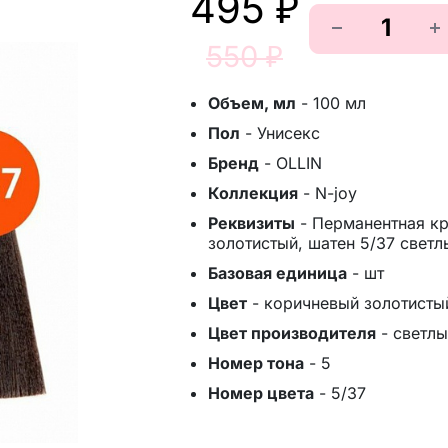
495 ₽
550 ₽
Объем, мл
-
100 мл
Пол
-
Унисекс
Бренд
-
OLLIN
Коллекция
-
N-joy
Реквизиты
-
Перманентная кр
золотистый, шатен 5/37 свет
Базовая единица
-
шт
Цвет
-
коричневый золотисты
Цвет производителя
-
светлы
Номер тона
-
5
Номер цвета
-
5/37