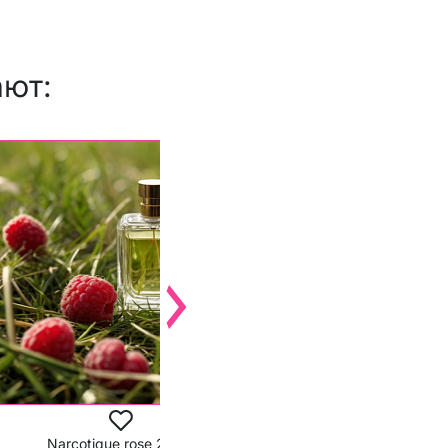
ают:
CARDIline моделиру
-10%
Narcotique rose 25 мл