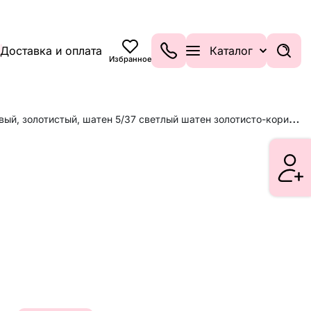
Доставка и оплата
Каталог
Избранное
П
ерманентная крем-краска для волос OLLIN N-joy 100 мл коричневый, золотистый, шатен 5/37 светлый шатен золотисто-коричневый