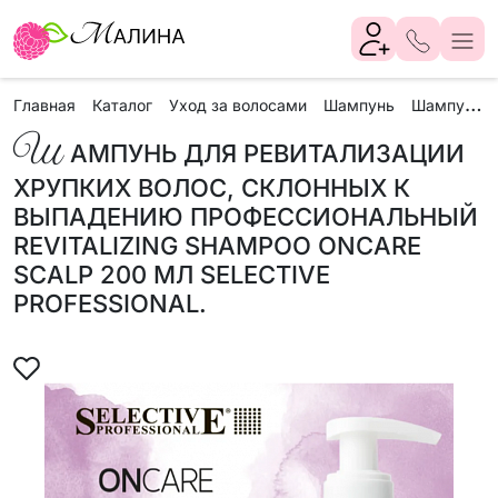
Ш
ампунь для ревитализации хрупких волос, склонных к выпадению профессиональный Revitalizing shampoo ONCARE SCALP 200 мл Selective Professional.
Главная
Каталог
Уход за волосами
Шампунь
Ш
АМПУНЬ ДЛЯ РЕВИТАЛИЗАЦИИ
ХРУПКИХ ВОЛОС, СКЛОННЫХ К
ВЫПАДЕНИЮ ПРОФЕССИОНАЛЬНЫЙ
REVITALIZING SHAMPOO ONCARE
SCALP 200 МЛ SELECTIVE
PROFESSIONAL.