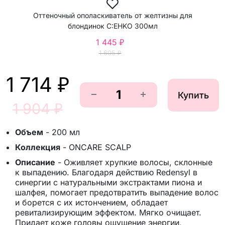
Оттеночный ополаскиватель от желтизны для
блондинок C:EHKO 300мл
1 445 ₽
1 605 ₽
1 714 ₽
Купить
1 904 ₽
Объем
-
200 мл
Коллекция
-
ONCARE SCALP
Описание
-
Оживляет хрупкие волосы, склонные
к выпадению. Благодаря действию Redensyl в
синергии с натуральными экстрактами пиона и
шалфея, помогает предотвратить выпадение волос
и борется с их истончением, обладает
ревитализирующим эффектом. Мягко очищает.
Придает коже головы ощущение энергии,