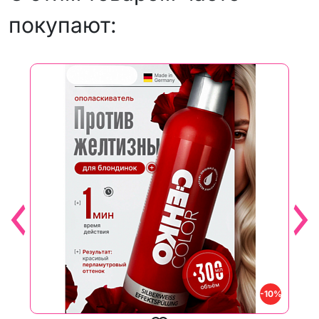
покупают:
Ш
-10%