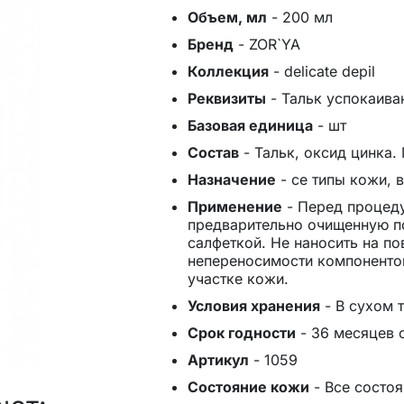
Объем, мл
-
200 мл
Бренд
-
ZOR`YA
Коллекция
-
delicate depil
Реквизиты
-
Тальк успокаиваю
Базовая единица
-
шт
Состав
-
Тальк, оксид цинка. Mi
Назначение
-
се типы кожи, 
Применение
-
Перед процеду
предварительно очищенную п
салфеткой. Не наносить на п
непереносимости компоненто
участке кожи.
Условия хранения
-
В сухом 
Срок годности
-
36 месяцев 
Артикул
-
1059
Состояние кожи
-
Все состо