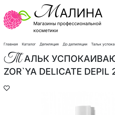
Магазины профессиональной
косметики
Главная
Каталог
Депиляция
До депиляции
Тальк успока
Т
АЛЬК УСПОКАИВАЮ
ZOR`YA DELICATE DEPIL