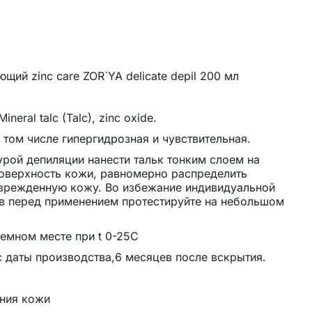
щий zinc care ZOR`YA delicate depil 200 мл
neral talc (Talc), zinc oxide.
в том числе гипергидрозная и чувствительная.
рой депиляции нанести тальк тонким слоем на
оверхность кожи, равномерно распределить
оврежденную кожу. Во избежание индивидуальной
в перед применением протестируйте на небольшом
темном месте при t 0-25C
с даты производства,6 месяцев после вскрытия.
яния кожи