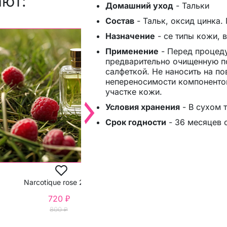
ают:
Домашний уход
-
Тальки
Состав
-
Тальк, оксид цинка. Mi
Назначение
-
се типы кожи, 
Применение
-
Перед процеду
предварительно очищенную п
салфеткой. Не наносить на п
непереносимости компоненто
участке кожи.
CARDIline моделиру
Условия хранения
-
В сухом 
Срок годности
-
36 месяцев 
-10%
Narcotique rose 25 мл
720 ₽
800 ₽