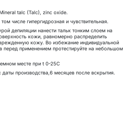
neral talc (Talc), zinc oxide.
в том числе гипергидрозная и чувствительная.
рой депиляции нанести тальк тонким слоем на
оверхность кожи, равномерно распределить
-10%
оврежденную кожу. Во избежание индивидуальной
в перед применением протестируйте на небольшом
ющий гель FAIRYTALE 15 мл
CARDIline моделирующий гель W
темном месте при t 0-25C
с даты производства,6 месяцев после вскрытия.
432 ₽
432 ₽
480 ₽
480 ₽