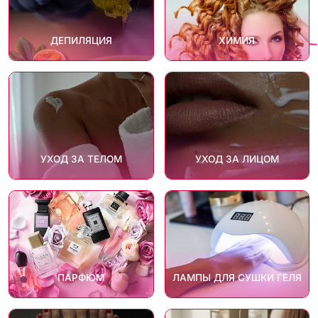
ДЕПИЛЯЦИЯ
ХИМИЯ
УХОД ЗА ТЕЛОМ
УХОД ЗА ЛИЦОМ
ПАРФЮМ
ЛАМПЫ ДЛЯ СУШКИ ГЕЛЯ