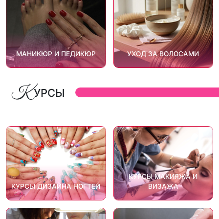
МАНИКЮР И ПЕДИКЮР
УХОД ЗА ВОЛОСАМИ
К
УРСЫ
КУРСЫ МАКИЯЖА И
КУРСЫ ДИЗАЙНА НОГТЕЙ
ВИЗАЖА