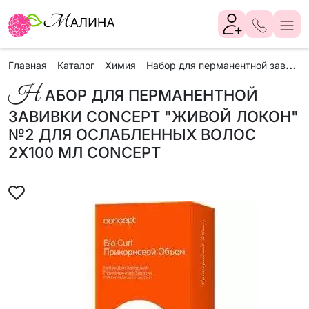
Н
абор для перманентной завивки CONCEPT "Живой локон" №2 для ослабленных волос 2х100 мл Concept
Главная
Каталог
Химия
Н
АБОР ДЛЯ ПЕРМАНЕНТНОЙ
ЗАВИВКИ CONCEPT "ЖИВОЙ ЛОКОН"
№2 ДЛЯ ОСЛАБЛЕННЫХ ВОЛОС
2Х100 МЛ CONCEPT