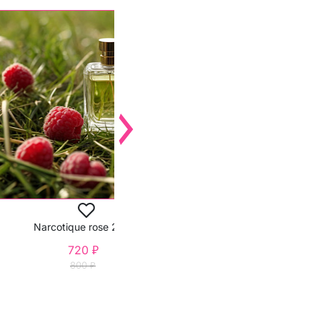
CARDIline модели
-10%
Narcotique rose 25 мл
720 ₽
800 ₽