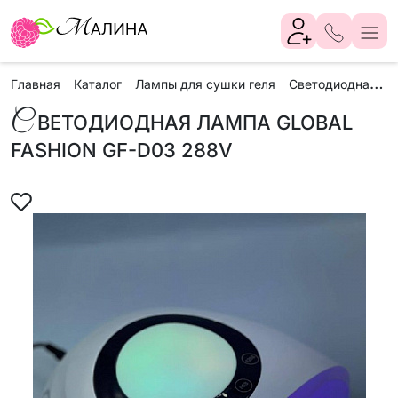
С
ветодиодная лампа GLOBAL FASHION GF-D03 288V
Главная
Каталог
Лампы для сушки геля
С
ВЕТОДИОДНАЯ ЛАМПА GLOBAL
FASHION GF-D03 288V