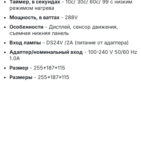
Таймер, в секундах
-
10с/ 30с/ 60с/ 99 с низким
режимом нагрева
Мощность, в ваттах
-
288V
Особенности
-
Дисплей, сенсор движения,
съемная нижняя панель
Вход лампы
-
DS24V /2A (питание от адаптера)
Адаптер/номинальный вход
-
100-240 V 50/60 Hz
1.0A
Размер
-
255*187*115
Размеры
-
255*187*115