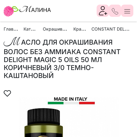
Г
лавная
К
аталог
О
крашивание
К
раски
C
ONSTANT DELIGHT
М
АСЛО ДЛЯ ОКРАШИВАНИЯ
ВОЛОС БЕЗ АММИАКА CONSTANT
DELIGHT MAGIC 5 OILS 50 МЛ
КОРИЧНЕВЫЙ 3/0 ТЕМНО-
КАШТАНОВЫЙ