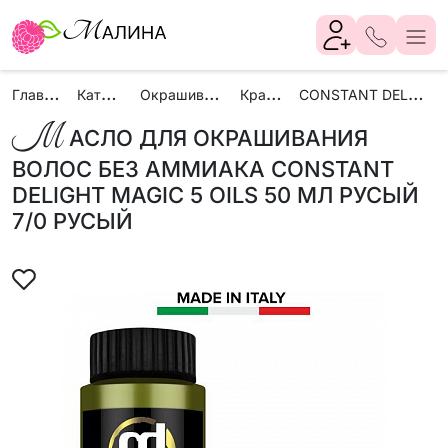
Г
лавная
К
аталог
О
крашивание
К
раски
C
ONSTANT DELIGHT
М
АСЛО ДЛЯ ОКРАШИВАНИЯ
ВОЛОС БЕЗ АММИАКА CONSTANT
DELIGHT MAGIC 5 OILS 50 МЛ РУСЫЙ
7/0 РУСЫЙ