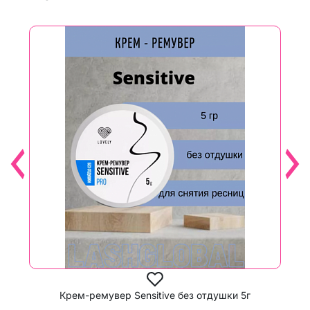
Геле
Крем-ремувер Sensitive без отдушки 5г