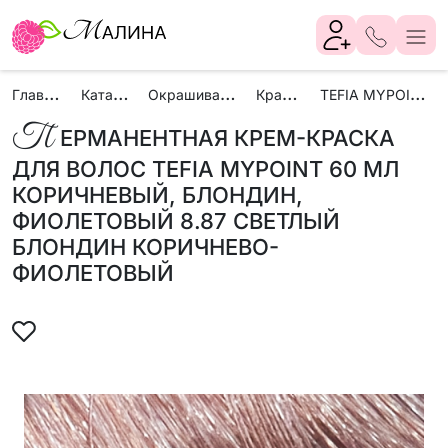
Г
лавная
К
аталог
О
крашивание
К
раски
T
EFIA MYPOINT
П
ЕРМАНЕНТНАЯ КРЕМ-КРАСКА
ДЛЯ ВОЛОС TEFIA MYPOINT 60 МЛ
КОРИЧНЕВЫЙ, БЛОНДИН,
ФИОЛЕТОВЫЙ 8.87 СВЕТЛЫЙ
БЛОНДИН КОРИЧНЕВО-
ФИОЛЕТОВЫЙ