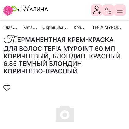
Г
лавная
К
аталог
О
крашивание
К
раски
T
EFIA MYPOINT
П
ЕРМАНЕНТНАЯ КРЕМ-КРАСКА
ДЛЯ ВОЛОС TEFIA MYPOINT 60 МЛ
КОРИЧНЕВЫЙ, БЛОНДИН, КРАСНЫЙ
6.85 ТЕМНЫЙ БЛОНДИН
КОРИЧНЕВО-КРАСНЫЙ