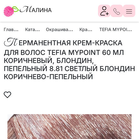
Г
лавная
К
аталог
О
крашивание
К
раски
T
EFIA MYPOINT
П
ЕРМАНЕНТНАЯ КРЕМ-КРАСКА
ДЛЯ ВОЛОС TEFIA MYPOINT 60 МЛ
КОРИЧНЕВЫЙ, БЛОНДИН,
ПЕПЕЛЬНЫЙ 8.81 СВЕТЛЫЙ БЛОНДИН
КОРИЧНЕВО-ПЕПЕЛЬНЫЙ