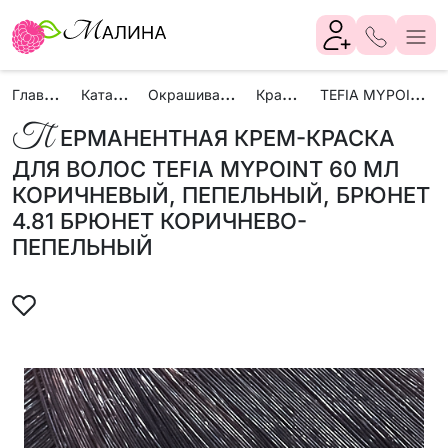
Г
лавная
К
аталог
О
крашивание
К
раски
T
EFIA MYPOINT
П
ЕРМАНЕНТНАЯ КРЕМ-КРАСКА
ДЛЯ ВОЛОС TEFIA MYPOINT 60 МЛ
КОРИЧНЕВЫЙ, ПЕПЕЛЬНЫЙ, БРЮНЕТ
4.81 БРЮНЕТ КОРИЧНЕВО-
ПЕПЕЛЬНЫЙ